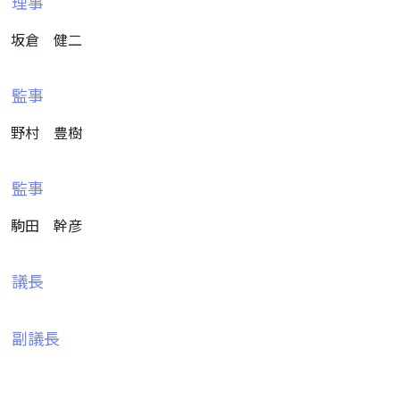
理事
坂倉 健二
監事
野村 豊樹
監事
駒田 幹彦
議長
副議長